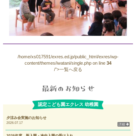
/home/xs017591/exres.ed.jp/public_html/exres/wp-
content/themes/iwatani/single.php on line
34
/">一覧へ戻る
認定こども園エクレス 幼稚園
夕涼み会実施のお知らせ
2026.07.17
詳細
2026年度 新入園・途中入園の受け入れ