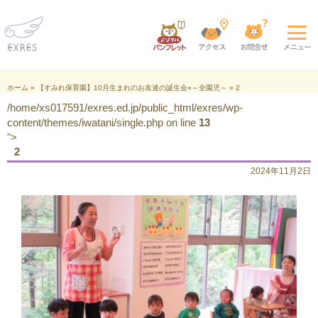
ホーム
»
【すみれ保育園】10月生まれのお友達の誕生会⭐︎～全園児～
»
2
/home/xs017591/exres.ed.jp/public_html/exres/wp-
content/themes/iwatani/single.php on line
13
">
2
2024年11月2日