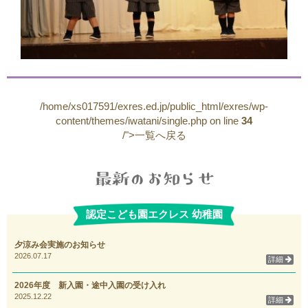
/home/xs017591/exres.ed.jp/public_html/exres/wp-
content/themes/iwatani/single.php on line
34
/">一覧へ戻る
認定こども園エクレス 幼稚園
夕涼み会実施のお知らせ
2026.07.17
詳細
2026年度 新入園・途中入園の受け入れ
2025.12.22
詳細