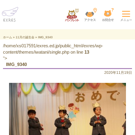
ホーム
»
11月の誕生会
»
IMG_9340
/home/xs017591/exres.ed.jp/public_html/exres/wp-
content/themes/iwatani/single.php on line
13
">
IMG_9340
2020年11月19日