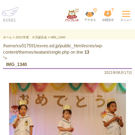
ホーム
»
2021年度 ６月誕生会
»
IMG_1340
/home/xs017591/exres.ed.jp/public_html/exres/wp-
content/themes/iwatani/single.php on line
13
">
IMG_1340
2021年06月17日