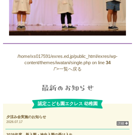
/home/xs017591/exres.ed.jp/public_html/exres/wp-
content/themes/iwatani/single.php on line
34
/">一覧へ戻る
認定こども園エクレス 幼稚園
夕涼み会実施のお知らせ
2026.07.17
詳細
2026年度 新入園・途中入園の受け入れ