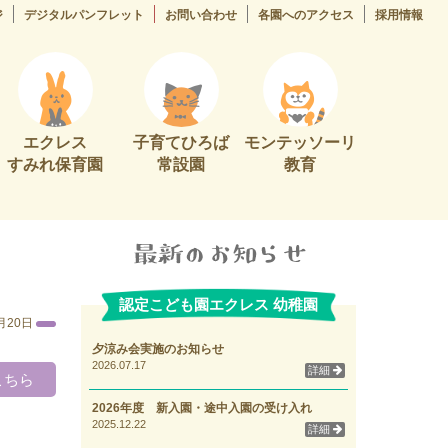
ジ
デジタルパンフレット
お問い合わせ
各園へのアクセス
採用情報
エクレス
子育てひろば
モンテッソーリ
すみれ保育園
常設園
教育
認定こども園エクレス 幼稚園
月20日
夕涼み会実施のお知らせ
2026.07.17
詳細
こちら
2026年度 新入園・途中入園の受け入れ
2025.12.22
詳細