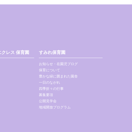
クレス 保育園
すみれ保育園
お知らせ・在園児ブログ
保育について
豊かな緑に囲まれた園舎
一日のながれ
四季折々の行事
募集要項
公開見学会
地域開放プログラム