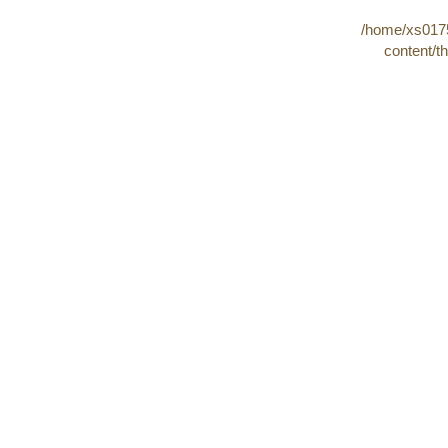
/home/xs0175
content/t