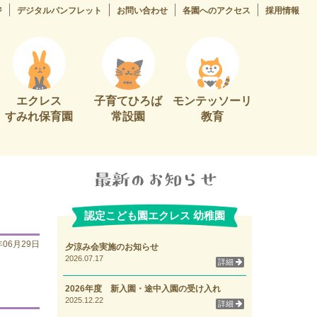
ジ
デジタルパンフレット
お問い合わせ
各園へのアクセス
採用情報
エクレス
子育てひろば
モンテッソーリ
すみれ保育園
常設園
教育
認定こども園エクレス 幼稚園
年06月29日
夕涼み会実施のお知らせ
2026.07.17
詳細
2026年度 新入園・途中入園の受け入れ
2025.12.22
詳細