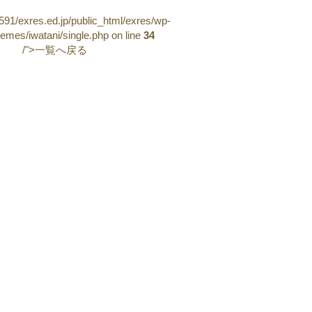
91/exres.ed.jp/public_html/exres/wp-
hemes/iwatani/single.php on line
34
/">一覧へ戻る