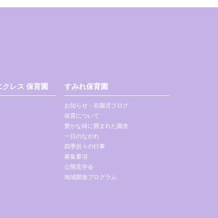
クレス 保育園
すみれ保育園
お知らせ・在園児ブログ
保育について
豊かな緑に囲まれた園舎
一日のながれ
四季折々の行事
募集要項
公開見学会
地域開放プログラム