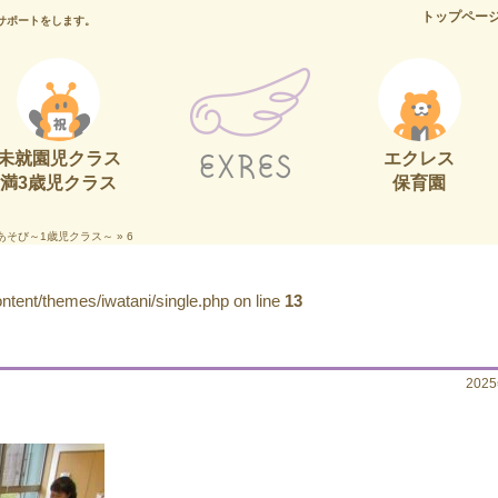
トップペー
サポートをします。
未就園児クラス
エクレス
満3歳児クラス
保育園
あそび～1歳児クラス～
»
6
tent/themes/iwatani/single.php on line
13
202