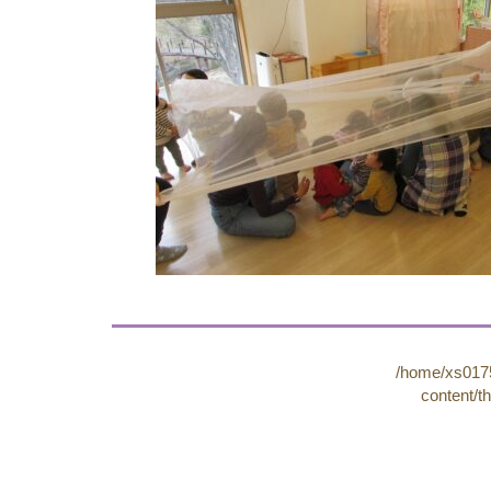
/home/xs0175
content/t