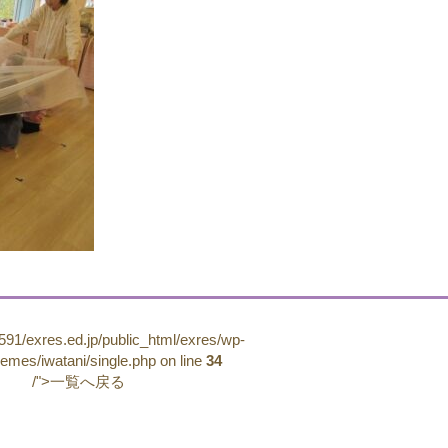
91/exres.ed.jp/public_html/exres/wp-
hemes/iwatani/single.php on line
34
/">一覧へ戻る