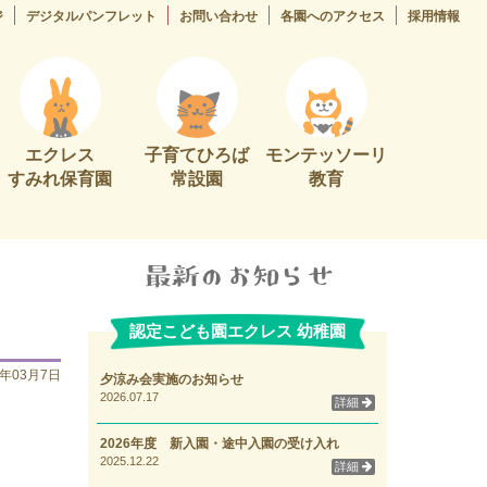
ジ
デジタルパンフレット
お問い合わせ
各園へのアクセス
採用情報
エクレス
子育てひろば
モンテッソーリ
すみれ保育園
常設園
教育
認定こども園エクレス 幼稚園
5年03月7日
夕涼み会実施のお知らせ
2026.07.17
詳細
2026年度 新入園・途中入園の受け入れ
2025.12.22
詳細