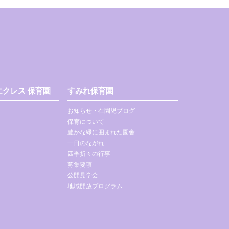
クレス 保育園
すみれ保育園
お知らせ・在園児ブログ
保育について
豊かな緑に囲まれた園舎
一日のながれ
四季折々の行事
募集要項
公開見学会
地域開放プログラム