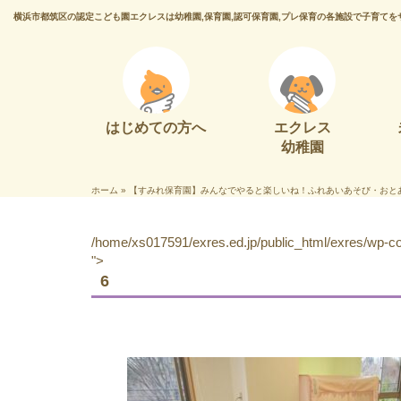
横浜市都筑区の認定こども園エクレスは幼稚園,保育園,認可保育園,プレ保育の各施設で子育てを
はじめての方へ
エクレス
幼稚園
ホーム
»
【すみれ保育園】みんなでやると楽しいね！ふれあいあそび・おと
/home/xs017591/exres.ed.jp/public_html/exres/wp-con
">
6