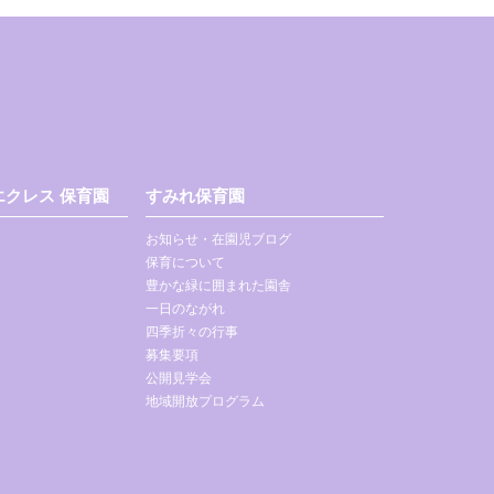
クレス 保育園
すみれ保育園
お知らせ・在園児ブログ
保育について
豊かな緑に囲まれた園舎
一日のながれ
四季折々の行事
募集要項
公開見学会
地域開放プログラム