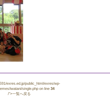
91/exres.ed.jp/public_html/exres/wp-
hemes/iwatani/single.php on line
34
/">一覧へ戻る