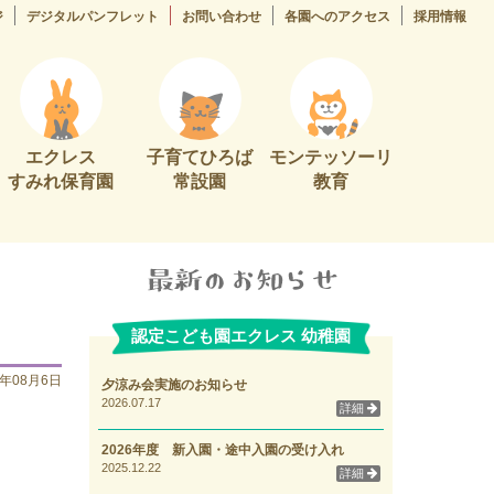
ジ
デジタルパンフレット
お問い合わせ
各園へのアクセス
採用情報
エクレス
子育てひろば
モンテッソーリ
すみれ保育園
常設園
教育
認定こども園エクレス 幼稚園
4年08月6日
夕涼み会実施のお知らせ
2026.07.17
詳細
2026年度 新入園・途中入園の受け入れ
2025.12.22
詳細