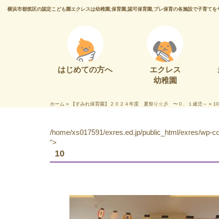
横浜市都筑区の認定こども園エクレスは幼稚園,保育園,認可保育園,プレ保育の各施設で子育てを
はじめての方へ
エクレス
幼稚園
ホーム
»
【すみれ保育園】２０２４年度 夏祭り☆彡 〜０、１歳児～
»
10
/home/xs017591/exres.ed.jp/public_html/exres/wp-con
">
10