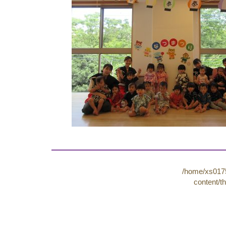
/home/xs0175
content/t