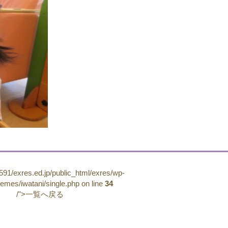
91/exres.ed.jp/public_html/exres/wp-
hemes/iwatani/single.php on line
34
/">一覧へ戻る