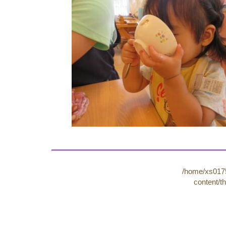
/home/xs0175
content/t