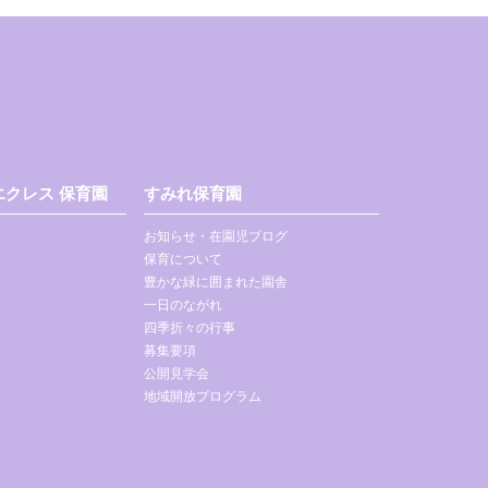
クレス 保育園
すみれ保育園
お知らせ・在園児ブログ
保育について
豊かな緑に囲まれた園舎
一日のながれ
四季折々の行事
募集要項
公開見学会
地域開放プログラム