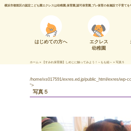
横浜市都筑区の認定こども園エクレスは幼稚園,保育園,認可保育園,プレ保育の各施設で子育てを
はじめての方へ
エクレス
幼稚園
ホーム
»
【すみれ保育園】しめじに触ってみよう！～もも組～
»
写真５
/home/xs017591/exres.ed.jp/public_html/exres/wp-con
">
写真５