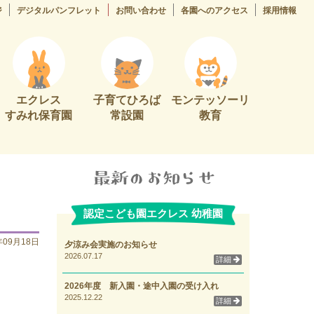
ジ
デジタルパンフレット
お問い合わせ
各園へのアクセス
採用情報
エクレス
子育てひろば
モンテッソーリ
すみれ保育園
常設園
教育
認定こども園エクレス 幼稚園
年09月18日
夕涼み会実施のお知らせ
2026.07.17
詳細
2026年度 新入園・途中入園の受け入れ
2025.12.22
詳細