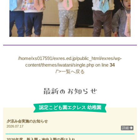
/home/xs017591/exres.ed.jp/public_html/exres/wp-
content/themes/iwatani/single.php on line
34
/">一覧へ戻る
認定こども園エクレス 幼稚園
夕涼み会実施のお知らせ
2026.07.17
詳細
2026年度 新入園・途中入園の受け入れ