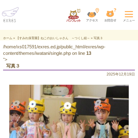
ホーム
»
【すみれ保育園】ねこのおいしゃさん ～つくし組～
»
写真３
/home/xs017591/exres.ed.jp/public_html/exres/wp-
content/themes/iwatani/single.php on line
13
">
写真３
2025年12月19日