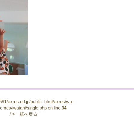
91/exres.ed.jp/public_html/exres/wp-
hemes/iwatani/single.php on line
34
/">一覧へ戻る