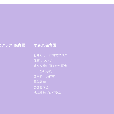
クレス 保育園
すみれ保育園
お知らせ・在園児ブログ
保育について
豊かな緑に囲まれた園舎
一日のながれ
四季折々の行事
募集要項
公開見学会
地域開放プログラム