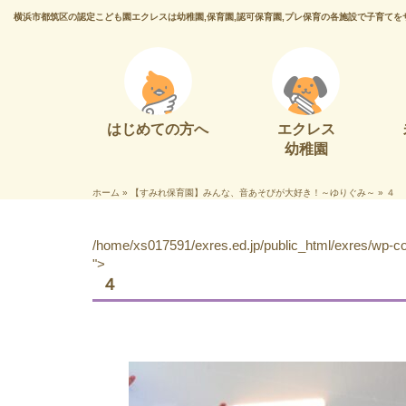
横浜市都筑区の認定こども園エクレスは幼稚園,保育園,認可保育園,プレ保育の各施設で子育てを
はじめての方へ
エクレス
幼稚園
ホーム
»
【すみれ保育園】みんな、音あそびが大好き！～ゆりぐみ～
»
４
/home/xs017591/exres.ed.jp/public_html/exres/wp-con
">
４