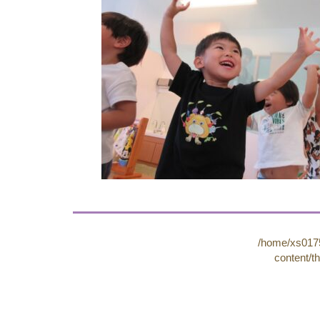
/home/xs0175
content/t