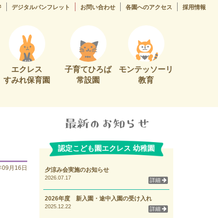
ジ
デジタルパンフレット
お問い合わせ
各園へのアクセス
採用情報
エクレス
子育てひろば
モンテッソーリ
すみれ保育園
常設園
教育
認定こども園エクレス 幼稚園
年09月16日
夕涼み会実施のお知らせ
2026.07.17
詳細
2026年度 新入園・途中入園の受け入れ
2025.12.22
詳細