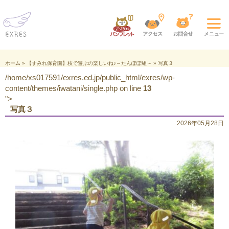
ホーム
»
【すみれ保育園】枝で遊ぶの楽しいね♪～たんぽぽ組～
»
写真３
/home/xs017591/exres.ed.jp/public_html/exres/wp-
content/themes/iwatani/single.php on line
13
">
写真３
2026年05月28日