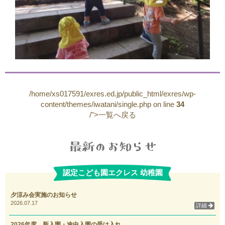
/home/xs017591/exres.ed.jp/public_html/exres/wp-
content/themes/iwatani/single.php on line
34
/">一覧へ戻る
認定こども園エクレス 幼稚園
夕涼み会実施のお知らせ
2026.07.17
詳細
2026年度 新入園・途中入園の受け入れ