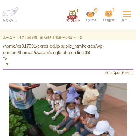
ホーム
»
【すみれ保育園】苺大好き！前編〜ゆり組～
»
3
/home/xs017591/exres.ed.jp/public_html/exres/wp-
content/themes/iwatani/single.php on line
13
">
3
2026年05月29日