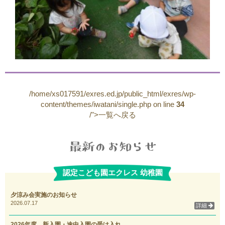
/home/xs017591/exres.ed.jp/public_html/exres/wp-
content/themes/iwatani/single.php on line
34
/">一覧へ戻る
認定こども園エクレス 幼稚園
夕涼み会実施のお知らせ
2026.07.17
詳細
2026年度 新入園・途中入園の受け入れ