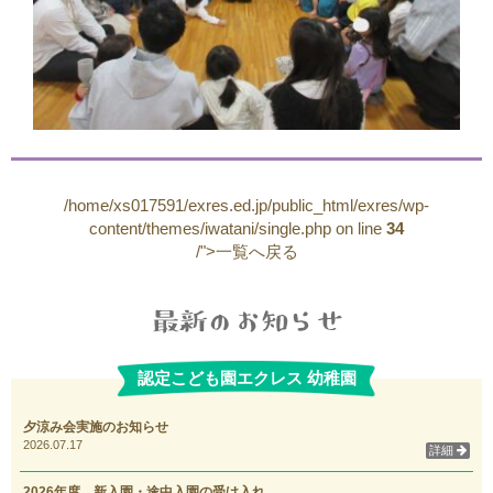
/home/xs017591/exres.ed.jp/public_html/exres/wp-
content/themes/iwatani/single.php on line
34
/">一覧へ戻る
認定こども園エクレス 幼稚園
夕涼み会実施のお知らせ
2026.07.17
詳細
2026年度 新入園・途中入園の受け入れ