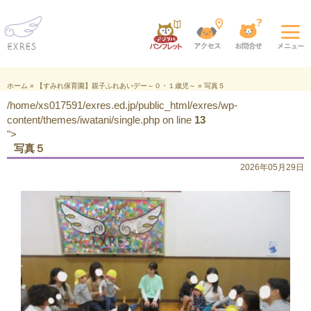
ホーム
»
【すみれ保育園】親子ふれあいデー～０・１歳児～
»
写真５
/home/xs017591/exres.ed.jp/public_html/exres/wp-
content/themes/iwatani/single.php on line
13
">
写真５
2026年05月29日