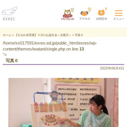
ホーム
»
【すみれ保育園】５月のお誕生会～全園児～
»
写真６
/home/xs017591/exres.ed.jp/public_html/exres/wp-
content/themes/iwatani/single.php on line
13
">
写真６
2025年06月4日