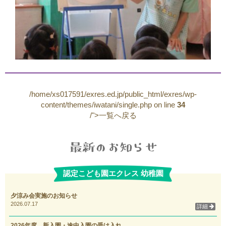
/home/xs017591/exres.ed.jp/public_html/exres/wp-
content/themes/iwatani/single.php on line
34
/">一覧へ戻る
認定こども園エクレス 幼稚園
夕涼み会実施のお知らせ
2026.07.17
詳細
2026年度 新入園・途中入園の受け入れ