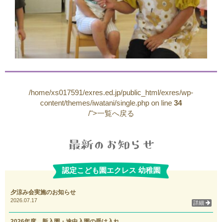
/home/xs017591/exres.ed.jp/public_html/exres/wp-
content/themes/iwatani/single.php on line
34
/">一覧へ戻る
認定こども園エクレス 幼稚園
夕涼み会実施のお知らせ
2026.07.17
詳細
2026年度 新入園・途中入園の受け入れ