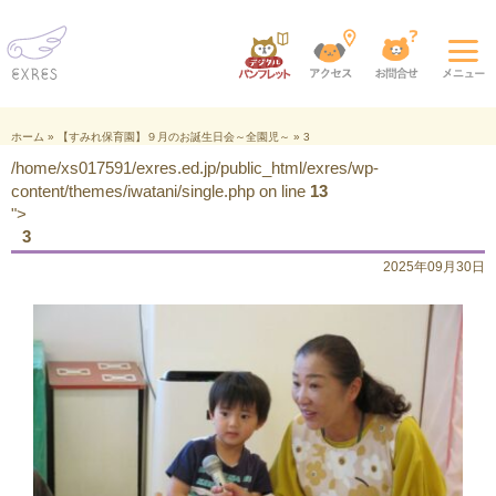
ホーム
»
【すみれ保育園】９月のお誕生日会～全園児～
»
3
/home/xs017591/exres.ed.jp/public_html/exres/wp-
content/themes/iwatani/single.php on line
13
">
3
2025年09月30日