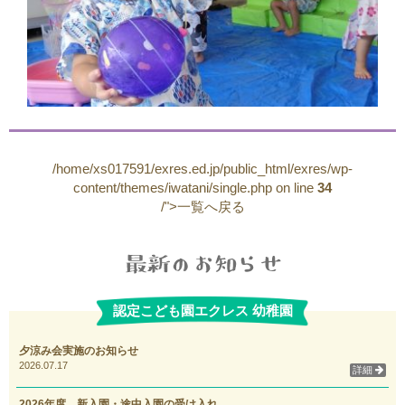
/home/xs017591/exres.ed.jp/public_html/exres/wp-
content/themes/iwatani/single.php on line
34
/">一覧へ戻る
認定こども園エクレス 幼稚園
夕涼み会実施のお知らせ
2026.07.17
詳細
2026年度 新入園・途中入園の受け入れ