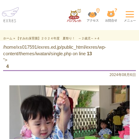
ホーム
»
【すみれ保育園】２０２４年度 夏祭り！ ～２歳児～
»
4
/home/xs017591/exres.ed.jp/public_html/exres/wp-
content/themes/iwatani/single.php on line
13
">
4
2024年08月6日