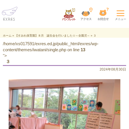
ホーム
»
【すみれ保育園】８月 誕生会を行いました☆～全園児～
»
３
/home/xs017591/exres.ed.jp/public_html/exres/wp-
content/themes/iwatani/single.php on line
13
">
３
2024年08月30日