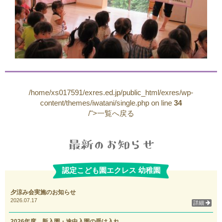
/home/xs017591/exres.ed.jp/public_html/exres/wp-
content/themes/iwatani/single.php on line
34
/">一覧へ戻る
認定こども園エクレス 幼稚園
夕涼み会実施のお知らせ
2026.07.17
詳細
2026年度 新入園・途中入園の受け入れ