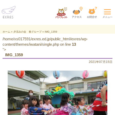
ホーム
»
夕涼みの会 春グループ
»
IMG_1359
/home/xs017591/exres.ed.jp/public_html/exres/wp-
content/themes/iwatani/single.php on line
13
">
IMG_1359
2021年07月15日