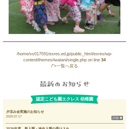
/home/xs017591/exres.ed.jp/public_html/exres/wp-
content/themes/iwatani/single.php on line
34
/">一覧へ戻る
認定こども園エクレス 幼稚園
夕涼み会実施のお知らせ
2026.07.17
詳細
2026年度 新入園・途中入園の受け入れ