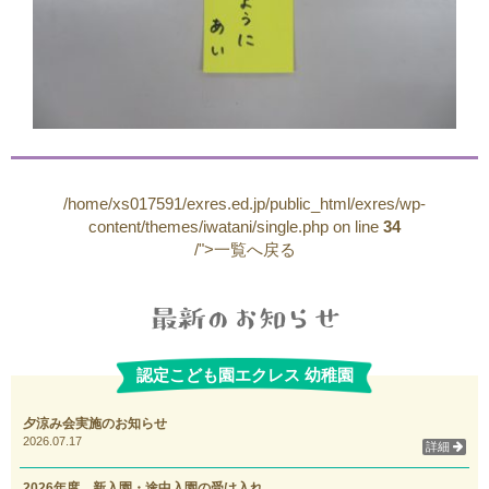
/home/xs017591/exres.ed.jp/public_html/exres/wp-
content/themes/iwatani/single.php on line
34
/">一覧へ戻る
認定こども園エクレス 幼稚園
夕涼み会実施のお知らせ
2026.07.17
詳細
2026年度 新入園・途中入園の受け入れ