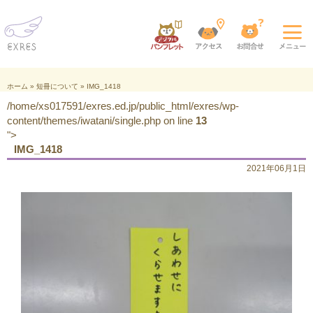
ホーム
»
短冊について
»
IMG_1418
/home/xs017591/exres.ed.jp/public_html/exres/wp-
content/themes/iwatani/single.php on line
13
">
IMG_1418
2021年06月1日