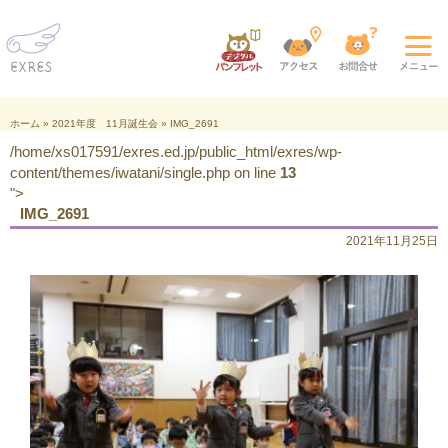
ホーム
»
2021年度 11月誕生会
»
IMG_2691
/home/xs017591/exres.ed.jp/public_html/exres/wp-
content/themes/iwatani/single.php on line
13
">
IMG_2691
2021年11月25日