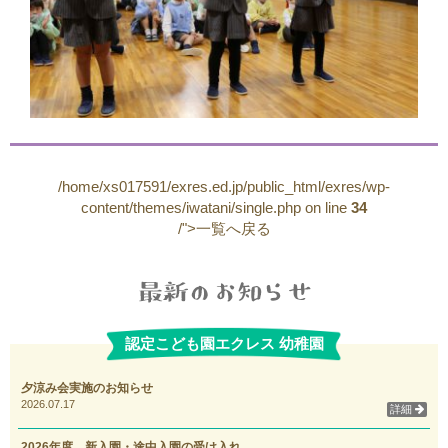
/home/xs017591/exres.ed.jp/public_html/exres/wp-
content/themes/iwatani/single.php on line
34
/">一覧へ戻る
認定こども園エクレス 幼稚園
夕涼み会実施のお知らせ
2026.07.17
詳細
2026年度 新入園・途中入園の受け入れ