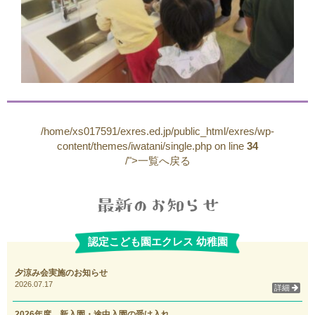
/home/xs017591/exres.ed.jp/public_html/exres/wp-
content/themes/iwatani/single.php on line
34
/">一覧へ戻る
認定こども園エクレス 幼稚園
夕涼み会実施のお知らせ
2026.07.17
詳細
2026年度 新入園・途中入園の受け入れ