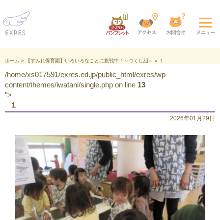
ホーム
»
【すみれ保育園】いろいろなことに挑戦中！～つくし組～
»
１
/home/xs017591/exres.ed.jp/public_html/exres/wp-
content/themes/iwatani/single.php on line
13
">
１
2026年01月29日