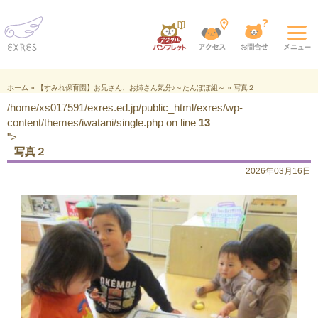
ホーム
»
【すみれ保育園】お兄さん、お姉さん気分♪～たんぽぽ組～
»
写真２
/home/xs017591/exres.ed.jp/public_html/exres/wp-
content/themes/iwatani/single.php on line
13
">
写真２
2026年03月16日