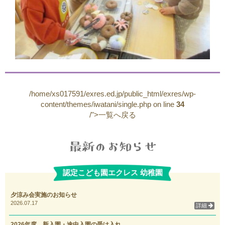
/home/xs017591/exres.ed.jp/public_html/exres/wp-
content/themes/iwatani/single.php on line
34
/">一覧へ戻る
認定こども園エクレス 幼稚園
夕涼み会実施のお知らせ
2026.07.17
詳細
2026年度 新入園・途中入園の受け入れ