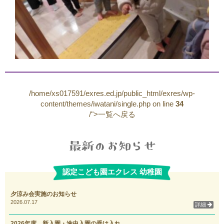
/home/xs017591/exres.ed.jp/public_html/exres/wp-
content/themes/iwatani/single.php on line
34
/">一覧へ戻る
認定こども園エクレス 幼稚園
夕涼み会実施のお知らせ
2026.07.17
詳細
2026年度 新入園・途中入園の受け入れ