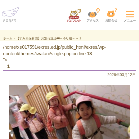
ホーム
»
【すみれ保育園】お別れ遠足🚌～ゆり組～
»
１
/home/xs017591/exres.ed.jp/public_html/exres/wp-
content/themes/iwatani/single.php on line
13
">
１
2026年03月12日