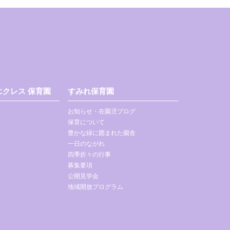
クレス 保育園
すみれ保育園
お知らせ・在園児ブログ
保育について
豊かな緑に囲まれた園舎
一日のながれ
四季折々の行事
募集要項
公開見学会
地域開放プログラム