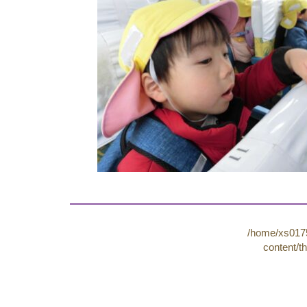
/home/xs0175
content/t