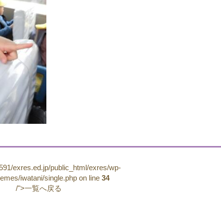
91/exres.ed.jp/public_html/exres/wp-
hemes/iwatani/single.php on line
34
/">一覧へ戻る