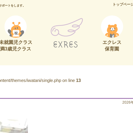
トップペー
サポートをします。
未就園児クラス
エクレス
満3歳児クラス
保育園
tent/themes/iwatani/single.php on line
13
2026