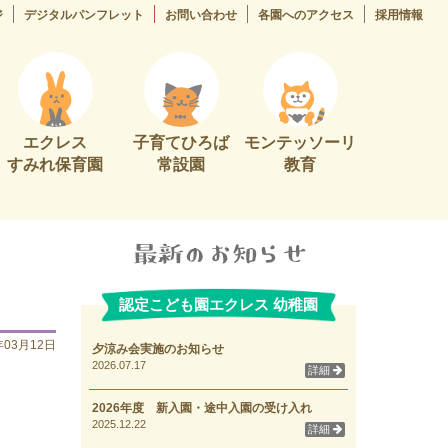
ジ
デジタルパンフレット
お問い合わせ
各園へのアクセス
採用情報
エクレス
子育てひろば
モンテッソーリ
すみれ保育園
常設園
教育
認定こども園エクレス 幼稚園
年03月12日
夕涼み会実施のお知らせ
2026.07.17
詳細
2026年度 新入園・途中入園の受け入れ
2025.12.22
詳細