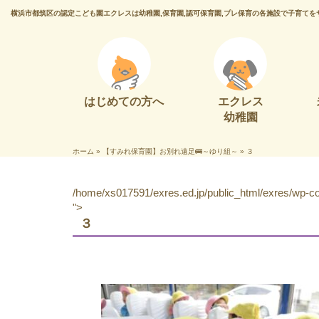
横浜市都筑区の認定こども園エクレスは幼稚園,保育園,認可保育園,プレ保育の各施設で子育てを
はじめての方へ
エクレス
幼稚園
ホーム
»
【すみれ保育園】お別れ遠足🚌～ゆり組～
»
３
/home/xs017591/exres.ed.jp/public_html/exres/wp-con
">
３