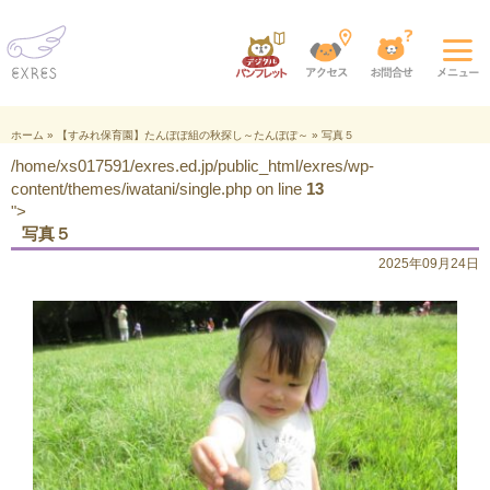
ホーム
»
【すみれ保育園】たんぽぽ組の秋探し～たんぽぽ～
»
写真５
/home/xs017591/exres.ed.jp/public_html/exres/wp-
content/themes/iwatani/single.php on line
13
">
写真５
2025年09月24日