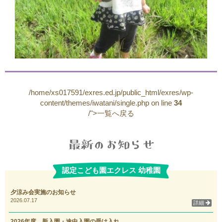
/home/xs017591/exres.ed.jp/public_html/exres/wp-
content/themes/iwatani/single.php on line
34
/">一覧へ戻る
認定こども園エクレス 幼稚園
夕涼み会実施のお知らせ
2026.07.17
詳細
2026年度 新入園・途中入園の受け入れ