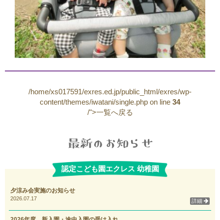
/home/xs017591/exres.ed.jp/public_html/exres/wp-
content/themes/iwatani/single.php on line
34
/">一覧へ戻る
認定こども園エクレス 幼稚園
夕涼み会実施のお知らせ
2026.07.17
詳細
2026年度 新入園・途中入園の受け入れ