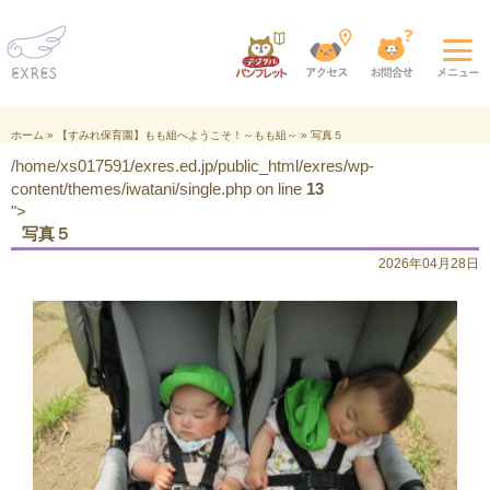
ホーム
»
【すみれ保育園】もも組へようこそ！～もも組～
»
写真５
/home/xs017591/exres.ed.jp/public_html/exres/wp-
content/themes/iwatani/single.php on line
13
">
写真５
2026年04月28日