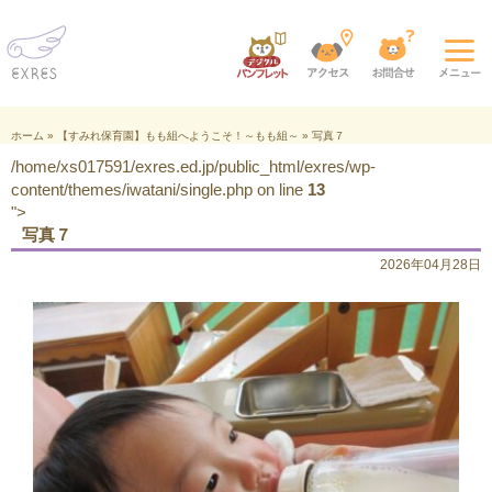
ホーム
»
【すみれ保育園】もも組へようこそ！～もも組～
»
写真７
/home/xs017591/exres.ed.jp/public_html/exres/wp-
content/themes/iwatani/single.php on line
13
">
写真７
2026年04月28日