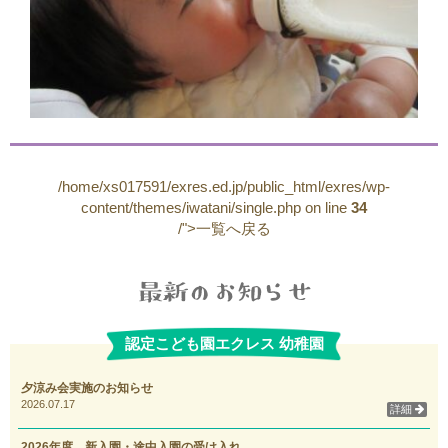
/home/xs017591/exres.ed.jp/public_html/exres/wp-
content/themes/iwatani/single.php on line
34
/">一覧へ戻る
認定こども園エクレス 幼稚園
夕涼み会実施のお知らせ
2026.07.17
詳細
2026年度 新入園・途中入園の受け入れ