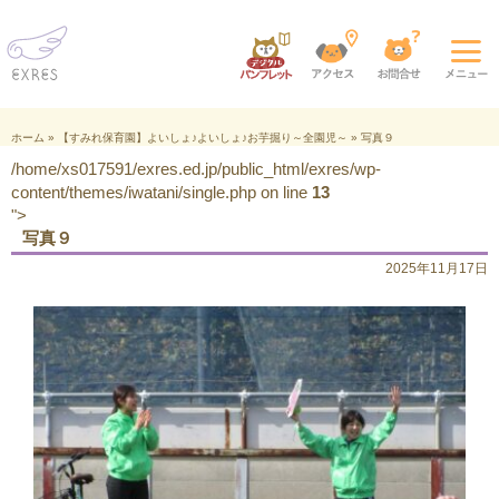
ホーム
»
【すみれ保育園】よいしょ♪よいしょ♪お芋掘り～全園児～
»
写真９
/home/xs017591/exres.ed.jp/public_html/exres/wp-
content/themes/iwatani/single.php on line
13
">
写真９
2025年11月17日