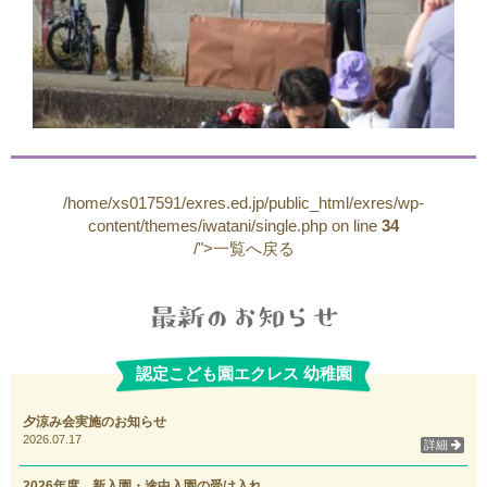
/home/xs017591/exres.ed.jp/public_html/exres/wp-
content/themes/iwatani/single.php on line
34
/">一覧へ戻る
認定こども園エクレス 幼稚園
夕涼み会実施のお知らせ
2026.07.17
詳細
2026年度 新入園・途中入園の受け入れ