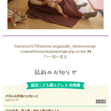
/home/xs017591/exres.ed.jp/public_html/exres/wp-
content/themes/iwatani/single.php on line
34
/">一覧へ戻る
認定こども園エクレス 幼稚園
夕涼み会実施のお知らせ
2026.07.17
詳細
2026年度 新入園・途中入園の受け入れ