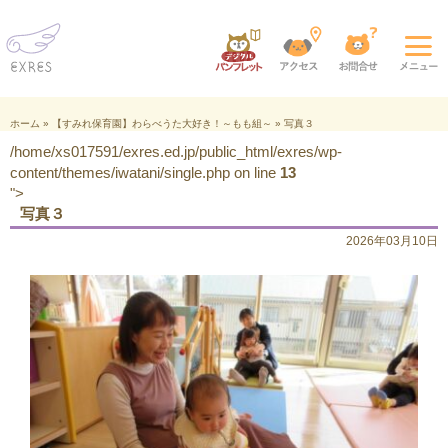
ホーム
»
【すみれ保育園】わらべうた大好き！～もも組～
»
写真３
/home/xs017591/exres.ed.jp/public_html/exres/wp-
content/themes/iwatani/single.php on line
13
">
写真３
2026年03月10日