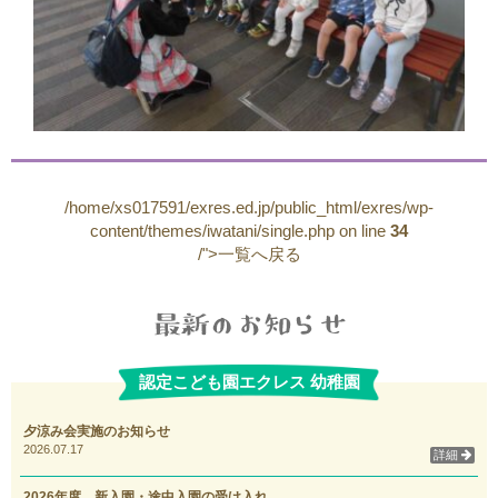
/home/xs017591/exres.ed.jp/public_html/exres/wp-
content/themes/iwatani/single.php on line
34
/">一覧へ戻る
認定こども園エクレス 幼稚園
夕涼み会実施のお知らせ
2026.07.17
詳細
2026年度 新入園・途中入園の受け入れ