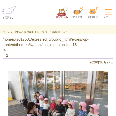
ホーム
»
【すみれ保育園】クレープ作り〜ゆり組〜
»
１
/home/xs017591/exres.ed.jp/public_html/exres/wp-
content/themes/iwatani/single.php on line
13
">
１
2026年03月27日