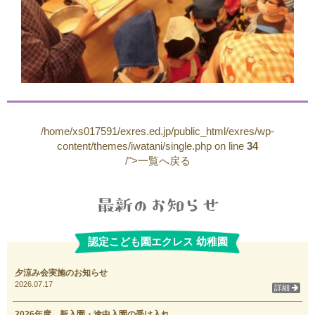
/home/xs017591/exres.ed.jp/public_html/exres/wp-
content/themes/iwatani/single.php on line
34
/">一覧へ戻る
認定こども園エクレス 幼稚園
夕涼み会実施のお知らせ
2026.07.17
詳細
2026年度 新入園・途中入園の受け入れ