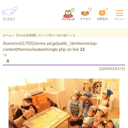
ホーム
»
【すみれ保育園】クレープ作り〜ゆり組〜
»
６
/home/xs017591/exres.ed.jp/public_html/exres/wp-
content/themes/iwatani/single.php on line
13
">
６
2026年03月27日