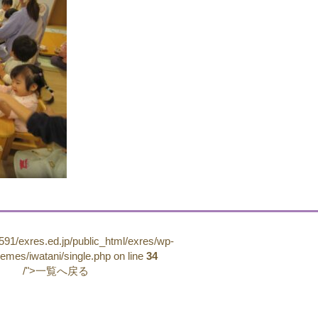
91/exres.ed.jp/public_html/exres/wp-
hemes/iwatani/single.php on line
34
/">一覧へ戻る