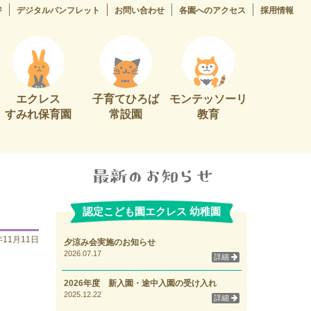
ジ
デジタルパンフレット
お問い合わせ
各園へのアクセス
採用情報
エクレス
子育てひろば
モンテッソーリ
すみれ保育園
常設園
教育
認定こども園エクレス 幼稚園
年11月11日
夕涼み会実施のお知らせ
2026.07.17
詳細
2026年度 新入園・途中入園の受け入れ
2025.12.22
詳細