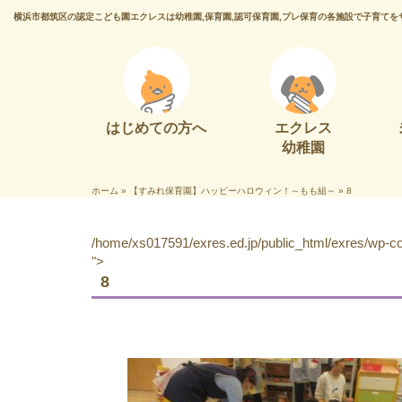
横浜市都筑区の認定こども園エクレスは幼稚園,保育園,認可保育園,プレ保育の各施設で子育てを
はじめての方へ
エクレス
幼稚園
ホーム
»
【すみれ保育園】ハッピーハロウィン！～もも組～
»
8
/home/xs017591/exres.ed.jp/public_html/exres/wp-con
">
8