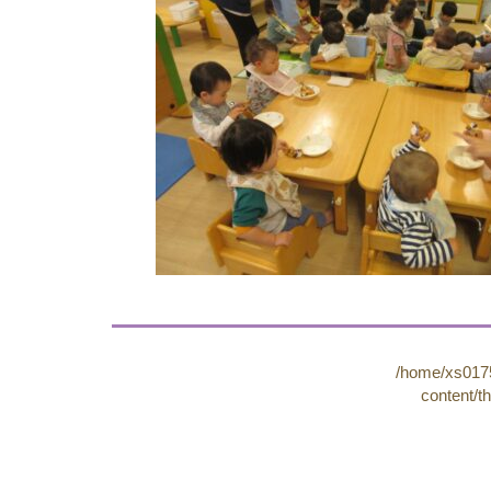
/home/xs0175
content/t