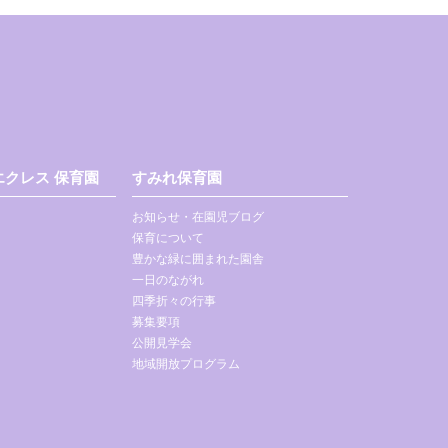
クレス 保育園
すみれ保育園
お知らせ・在園児ブログ
保育について
豊かな緑に囲まれた園舎
一日のながれ
四季折々の行事
募集要項
公開見学会
地域開放プログラム