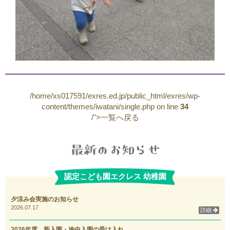
/home/xs017591/exres.ed.jp/public_html/exres/wp-
content/themes/iwatani/single.php on line
34
/">一覧へ戻る
認定こども園エクレス 幼稚園
夕涼み会実施のお知らせ
2026.07.17
詳細
2026年度 新入園・途中入園の受け入れ