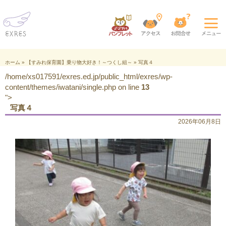
ホーム
»
【すみれ保育園】乗り物大好き！～つくし組～
»
写真４
/home/xs017591/exres.ed.jp/public_html/exres/wp-
content/themes/iwatani/single.php on line
13
">
写真４
2026年06月8日