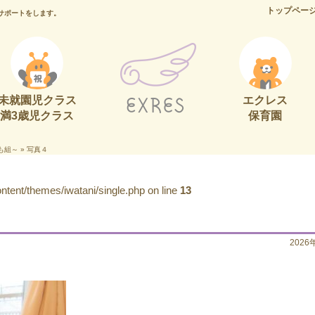
トップペー
サポートをします。
未就園児クラス
エクレス
満3歳児クラス
保育園
も組～
»
写真４
tent/themes/iwatani/single.php on line
13
2026