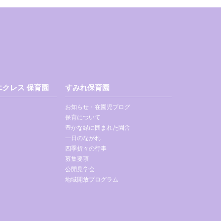
クレス 保育園
すみれ保育園
お知らせ・在園児ブログ
保育について
豊かな緑に囲まれた園舎
一日のながれ
四季折々の行事
募集要項
公開見学会
地域開放プログラム