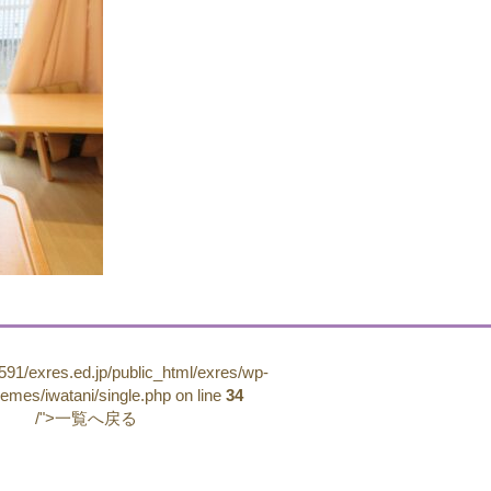
91/exres.ed.jp/public_html/exres/wp-
hemes/iwatani/single.php on line
34
/">一覧へ戻る