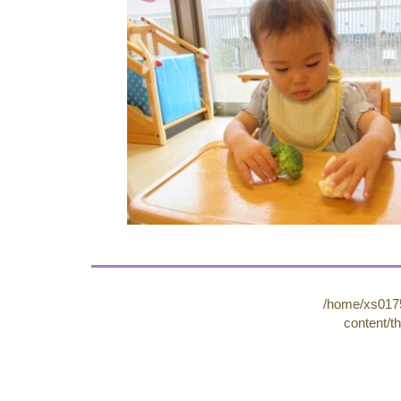
/home/xs0175
content/t