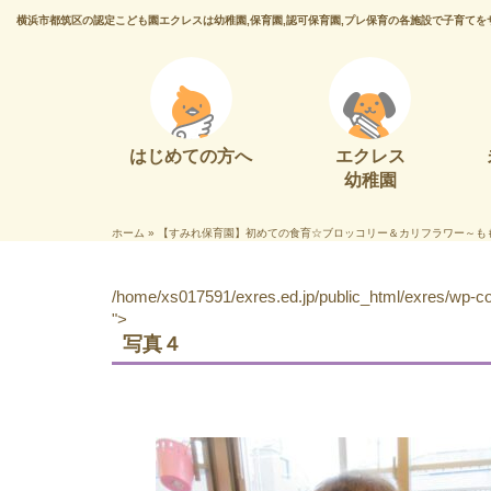
横浜市都筑区の認定こども園エクレスは幼稚園,保育園,認可保育園,プレ保育の各施設で子育てを
はじめての方へ
エクレス
幼稚園
ホーム
»
【すみれ保育園】初めての食育☆ブロッコリー＆カリフラワー～も
/home/xs017591/exres.ed.jp/public_html/exres/wp-con
">
写真４