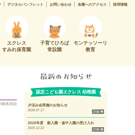
ジ
デジタルパンフレット
お問い合わせ
各園へのアクセス
採用情報
エクレス
子育てひろば
モンテッソーリ
すみれ保育園
常設園
教育
認定こども園エクレス 幼稚園
年06月25日
夕涼み会実施のお知らせ
2026.07.17
詳細
2026年度 新入園・途中入園の受け入れ
2025.12.22
詳細