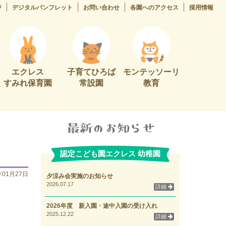
ジ
デジタルパンフレット
お問い合わせ
各園へのアクセス
採用情報
エクレス
子育てひろば
モンテッソーリ
すみれ保育園
常設園
教育
認定こども園エクレス 幼稚園
年01月27日
夕涼み会実施のお知らせ
2026.07.17
詳細
2026年度 新入園・途中入園の受け入れ
2025.12.22
詳細