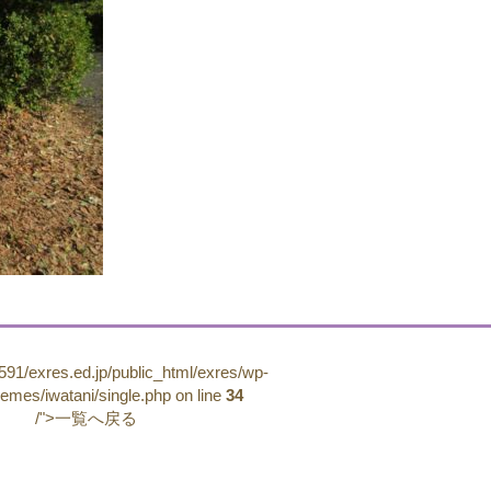
91/exres.ed.jp/public_html/exres/wp-
hemes/iwatani/single.php on line
34
/">一覧へ戻る