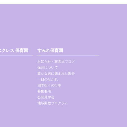
クレス 保育園
すみれ保育園
お知らせ・在園児ブログ
保育について
豊かな緑に囲まれた園舎
一日のながれ
四季折々の行事
募集要項
公開見学会
地域開放プログラム