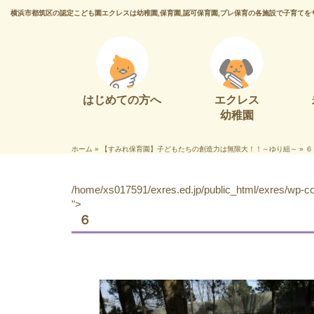
横浜市都筑区の認定こども園エクレスは幼稚園,保育園,認可保育園,プレ保育の各施設で子育てを
はじめての方へ
エクレス
幼稚園
ホーム
»
【すみれ保育園】子どもたちの創造力は無限大！！～ゆり組～
»
６
/home/xs017591/exres.ed.jp/public_html/exres/wp-con
">
６