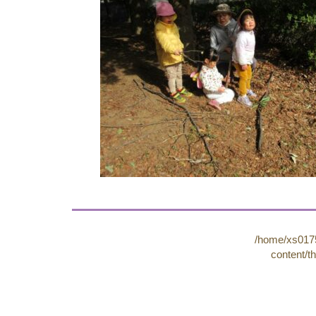
/home/xs0175
content/t