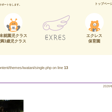
トップペー
サポートをします。
未就園児クラス
エクレス
満3歳児クラス
保育園
tent/themes/iwatani/single.php on line
13
2026