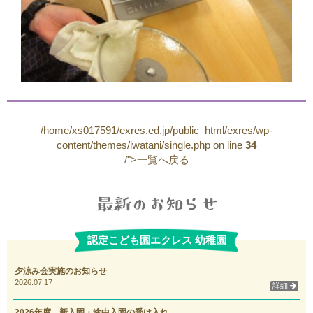
/home/xs017591/exres.ed.jp/public_html/exres/wp-
content/themes/iwatani/single.php on line
34
/">一覧へ戻る
認定こども園エクレス 幼稚園
夕涼み会実施のお知らせ
2026.07.17
詳細
2026年度 新入園・途中入園の受け入れ