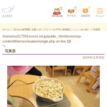
ホーム
»
【すみれ保育園】念願☆ポップコーンを片手に映画館ごっこ♪～ゆり組～
»
写真⑧
/home/xs017591/exres.ed.jp/public_html/exres/wp-
content/themes/iwatani/single.php on line
13
">
写真⑧
2025年12月25日