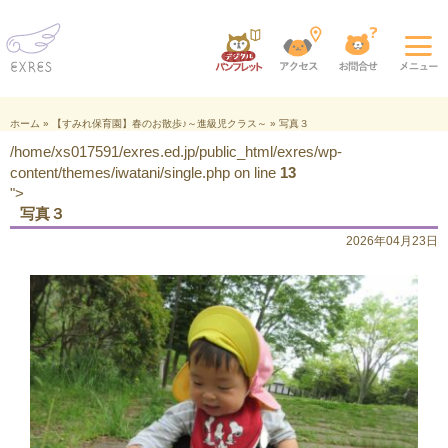
ホーム
»
【すみれ保育園】春のお散歩♪～進級児クラス～
»
写真３
/home/xs017591/exres.ed.jp/public_html/exres/wp-
content/themes/iwatani/single.php on line
13
">
写真３
2026年04月23日