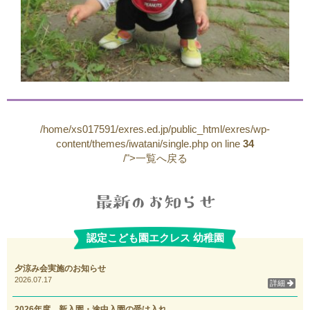
/home/xs017591/exres.ed.jp/public_html/exres/wp-
content/themes/iwatani/single.php on line
34
/">一覧へ戻る
認定こども園エクレス 幼稚園
夕涼み会実施のお知らせ
2026.07.17
詳細
2026年度 新入園・途中入園の受け入れ