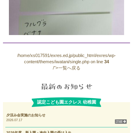
/home/xs017591/exres.ed.jp/public_html/exres/wp-
content/themes/iwatani/single.php on line
34
/">一覧へ戻る
認定こども園エクレス 幼稚園
夕涼み会実施のお知らせ
2026.07.17
詳細
2026年度 新入園・途中入園の受け入れ