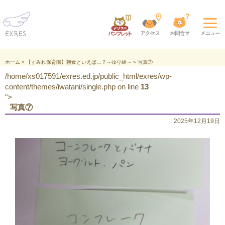
ホーム
»
【すみれ保育園】朝食といえば…？～ゆり組～
»
写真⑦
/home/xs017591/exres.ed.jp/public_html/exres/wp-
content/themes/iwatani/single.php on line
13
">
写真⑦
2025年12月19日