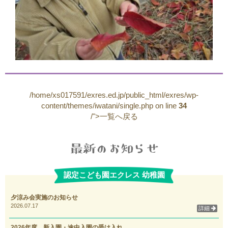
/home/xs017591/exres.ed.jp/public_html/exres/wp-
content/themes/iwatani/single.php on line
34
/">一覧へ戻る
認定こども園エクレス 幼稚園
夕涼み会実施のお知らせ
2026.07.17
詳細
2026年度 新入園・途中入園の受け入れ