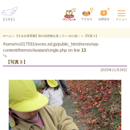
ホーム
»
【すみれ保育園】秋の自然物を使って♪～ゆり組～
»
【写真３】
/home/xs017591/exres.ed.jp/public_html/exres/wp-
content/themes/iwatani/single.php on line
13
">
【写真３】
2025年11月28日