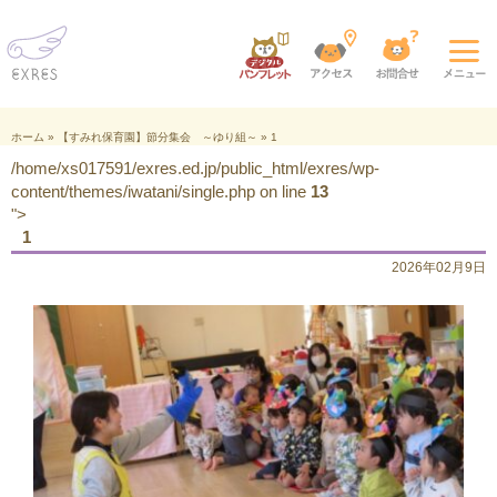
ホーム
»
【すみれ保育園】節分集会 ～ゆり組～
»
1
/home/xs017591/exres.ed.jp/public_html/exres/wp-
content/themes/iwatani/single.php on line
13
">
1
2026年02月9日