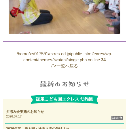
/home/xs017591/exres.ed.jp/public_html/exres/wp-
content/themes/iwatani/single.php on line
34
/">一覧へ戻る
認定こども園エクレス 幼稚園
夕涼み会実施のお知らせ
2026.07.17
詳細
2026年度 新入園・途中入園の受け入れ