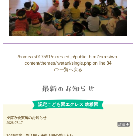
/home/xs017591/exres.ed.jp/public_html/exres/wp-
content/themes/iwatani/single.php on line
34
/">一覧へ戻る
認定こども園エクレス 幼稚園
夕涼み会実施のお知らせ
2026.07.17
詳細
2026年度 新入園・途中入園の受け入れ