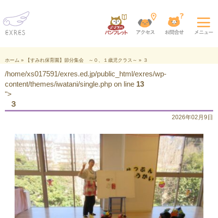
ホーム
»
【すみれ保育園】節分集会 ～０、１歳児クラス～
»
３
/home/xs017591/exres.ed.jp/public_html/exres/wp-
content/themes/iwatani/single.php on line
13
">
３
2026年02月9日