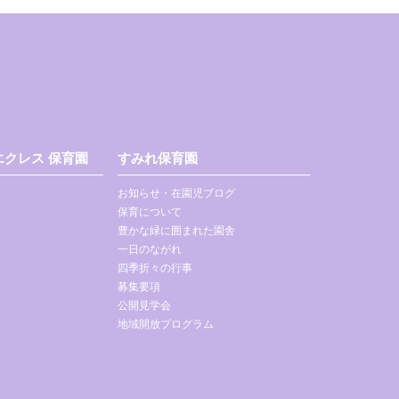
クレス 保育園
すみれ保育園
お知らせ・在園児ブログ
保育について
豊かな緑に囲まれた園舎
一日のながれ
四季折々の行事
募集要項
公開見学会
地域開放プログラム