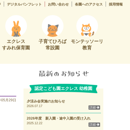
ジ
デジタルパンフレット
お問い合わせ
各園へのアクセス
採用情報
エクレス
子育てひろば
モンテッソーリ
すみれ保育園
常設園
教育
認定こども園エクレス 幼稚園
年05月29日
夕涼み会実施のお知らせ
2026.07.17
詳細
2026年度 新入園・途中入園の受け入れ
2025.12.22
詳細