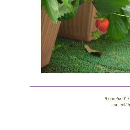
/home/xs0175
content/t