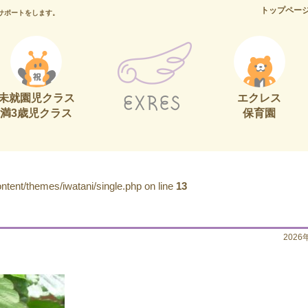
トップペー
サポートをします。
未就園児クラス
エクレス
満3歳児クラス
保育園
tent/themes/iwatani/single.php on line
13
2026