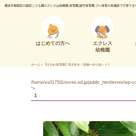
横浜市都筑区の認定こども園エクレスは幼稚園,保育園,認可保育園,プレ保育の各施設で子育てを
はじめての方へ
エクレス
幼稚園
ホーム
»
【すみれ保育園】苺大好き！前編〜ゆり組～
»
1
/home/xs017591/exres.ed.jp/public_html/exres/wp-con
">
1