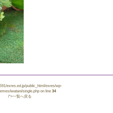
91/exres.ed.jp/public_html/exres/wp-
hemes/iwatani/single.php on line
34
/">一覧へ戻る