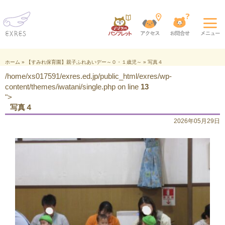
ホーム
»
【すみれ保育園】親子ふれあいデー～０・１歳児～
»
写真４
/home/xs017591/exres.ed.jp/public_html/exres/wp-
content/themes/iwatani/single.php on line
13
">
写真４
2026年05月29日