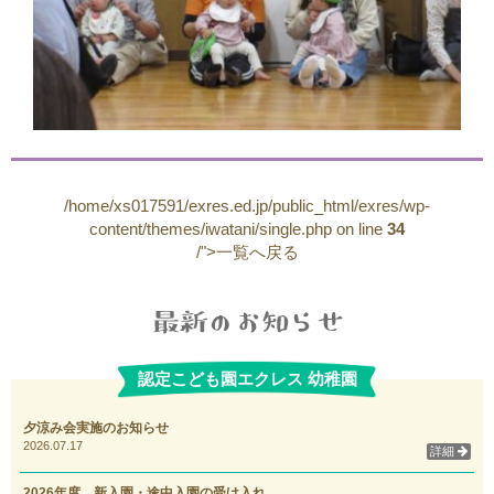
/home/xs017591/exres.ed.jp/public_html/exres/wp-
content/themes/iwatani/single.php on line
34
/">一覧へ戻る
認定こども園エクレス 幼稚園
夕涼み会実施のお知らせ
2026.07.17
詳細
2026年度 新入園・途中入園の受け入れ