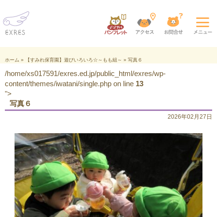
ホーム
»
【すみれ保育園】遊びいろいろ☆～もも組～
»
写真６
/home/xs017591/exres.ed.jp/public_html/exres/wp-
content/themes/iwatani/single.php on line
13
">
写真６
2026年02月27日