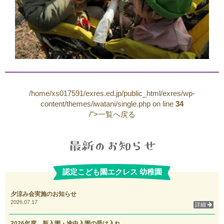
/home/xs017591/exres.ed.jp/public_html/exres/wp-
content/themes/iwatani/single.php on line
34
/">一覧へ戻る
認定こども園エクレス 幼稚園
夕涼み会実施のお知らせ
2026.07.17
詳細
2026年度 新入園・途中入園の受け入れ