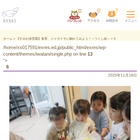
ホーム
»
【すみれ保育園】食育 ジャガイモに触れてみよう！～つくし組～
»
6
/home/xs017591/exres.ed.jp/public_html/exres/wp-
content/themes/iwatani/single.php on line
13
">
6
2025年11月18日