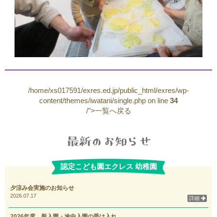
/home/xs017591/exres.ed.jp/public_html/exres/wp-
content/themes/iwatani/single.php on line
34
/">一覧へ戻る
認定こども園エクレス 幼稚園
夕涼み会実施のお知らせ
2026.07.17
詳細
2026年度 新入園・途中入園の受け入れ