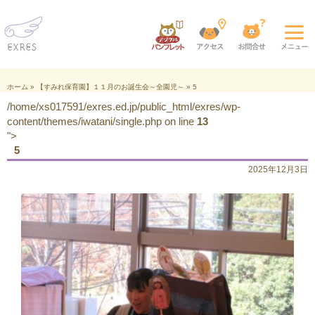
ホーム
»
【すみれ保育園】１１月のお誕生会～全園児～
»
5
/home/xs017591/exres.ed.jp/public_html/exres/wp-
content/themes/iwatani/single.php on line
13
">
5
2025年12月3日