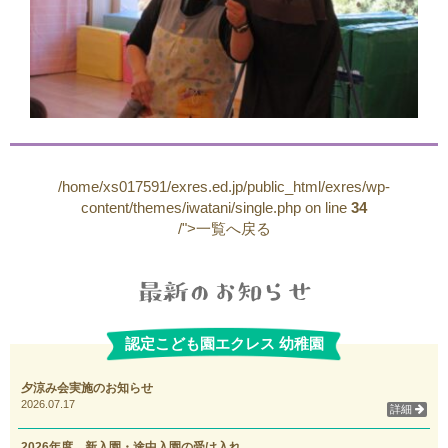
/home/xs017591/exres.ed.jp/public_html/exres/wp-
content/themes/iwatani/single.php on line
34
/">一覧へ戻る
認定こども園エクレス 幼稚園
夕涼み会実施のお知らせ
2026.07.17
詳細
2026年度 新入園・途中入園の受け入れ