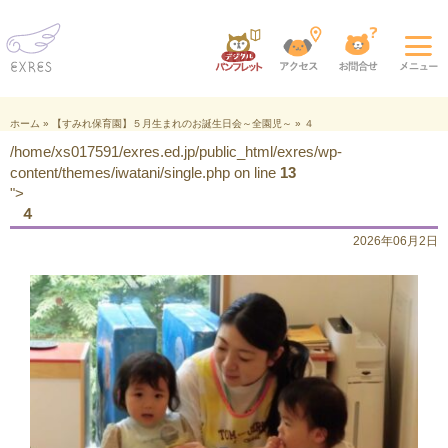
ホーム
»
【すみれ保育園】５月生まれのお誕生日会～全園児～
»
４
/home/xs017591/exres.ed.jp/public_html/exres/wp-
content/themes/iwatani/single.php on line
13
">
４
2026年06月2日