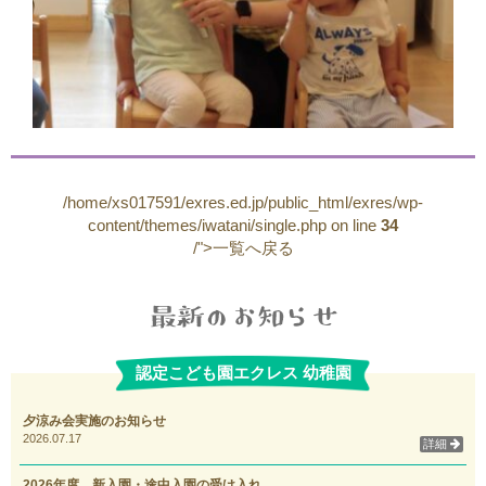
/home/xs017591/exres.ed.jp/public_html/exres/wp-
content/themes/iwatani/single.php on line
34
/">一覧へ戻る
認定こども園エクレス 幼稚園
夕涼み会実施のお知らせ
2026.07.17
詳細
2026年度 新入園・途中入園の受け入れ