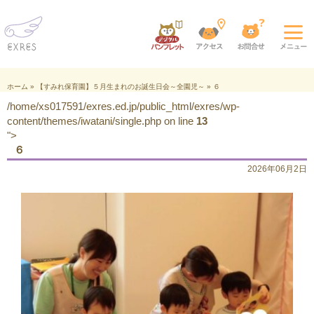
ホーム
»
【すみれ保育園】５月生まれのお誕生日会～全園児～
»
６
/home/xs017591/exres.ed.jp/public_html/exres/wp-
content/themes/iwatani/single.php on line
13
">
６
2026年06月2日