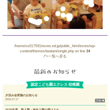
/home/xs017591/exres.ed.jp/public_html/exres/wp-
content/themes/iwatani/single.php on line
34
/">一覧へ戻る
認定こども園エクレス 幼稚園
夕涼み会実施のお知らせ
2026.07.17
詳細
2026年度 新入園・途中入園の受け入れ