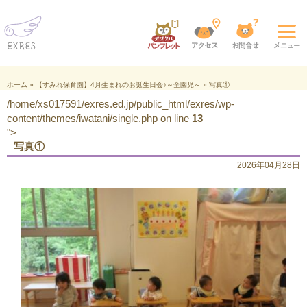
ホーム
»
【すみれ保育園】4月生まれのお誕生日会♪～全園児～
»
写真①
/home/xs017591/exres.ed.jp/public_html/exres/wp-
content/themes/iwatani/single.php on line
13
">
写真①
2026年04月28日