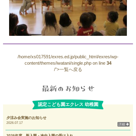
/home/xs017591/exres.ed.jp/public_html/exres/wp-
content/themes/iwatani/single.php on line
34
/">一覧へ戻る
認定こども園エクレス 幼稚園
夕涼み会実施のお知らせ
2026.07.17
詳細
2026年度 新入園・途中入園の受け入れ