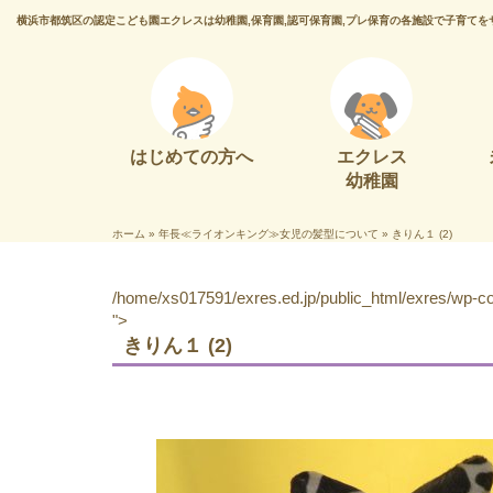
横浜市都筑区の認定こども園エクレスは幼稚園,保育園,認可保育園,プレ保育の各施設で子育てを
はじめての方へ
エクレス
幼稚園
ホーム
»
年長≪ライオンキング≫女児の髪型について
»
きりん１ (2)
/home/xs017591/exres.ed.jp/public_html/exres/wp-con
">
きりん１ (2)