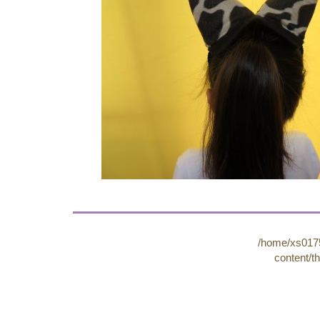
/home/xs0175
content/t