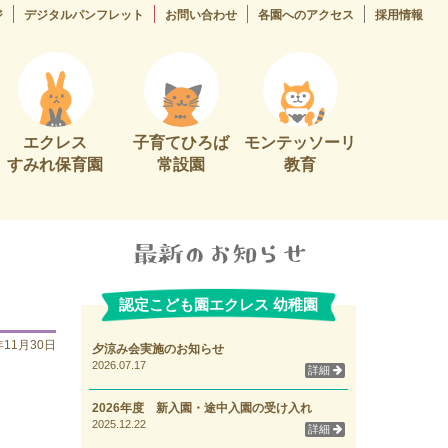
ジ
デジタルパンフレット
お問い合わせ
各園へのアクセス
採用情報
エクレス
子育てひろば
モンテッソーリ
すみれ保育園
常設園
教育
認定こども園エクレス 幼稚園
年11月30日
夕涼み会実施のお知らせ
2026.07.17
詳細
2026年度 新入園・途中入園の受け入れ
2025.12.22
詳細