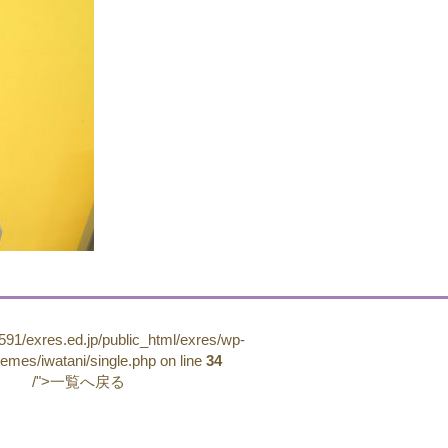
91/exres.ed.jp/public_html/exres/wp-
hemes/iwatani/single.php on line
34
/">一覧へ戻る