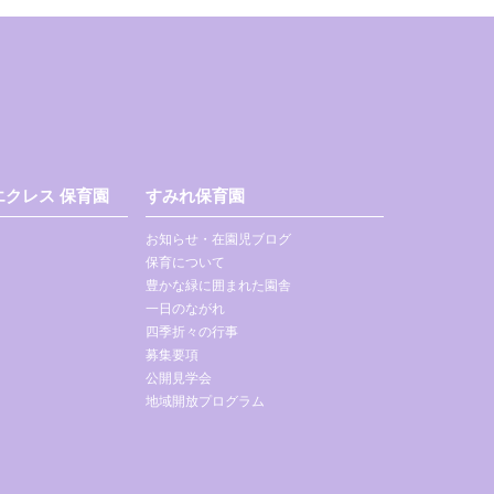
クレス 保育園
すみれ保育園
お知らせ・在園児ブログ
保育について
豊かな緑に囲まれた園舎
一日のながれ
四季折々の行事
募集要項
公開見学会
地域開放プログラム